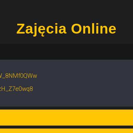
Zajęcia Online
=tW_8NMf0QWw
qzH_Z7e0wq8