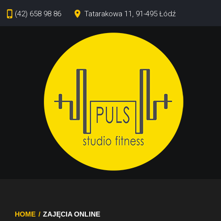
Skip
phone_iphone
place
(42) 658 98 86
Tatarakowa 11, 91-495 Łódź
to
content
HOME
/
ZAJĘCIA ONLINE